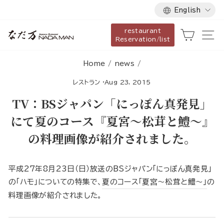
Language
Skip
English
to
restaurant
content
Cart
Si
Reservation/list
Home
/
news
/
レストラン
·
Aug 23, 2015
TV：BSジャパン「にっぽん真発見」
にて夏のコース『夏宮～松茸と鱧〜』
の料理画像が紹介されました。
平成27年8月23日（日）放送のBSジャパン「にっぽん真発見」
の「ハモ」についての特集で、
夏のコース「夏宮～松茸と鱧〜」
の
料理画像が紹介されました。