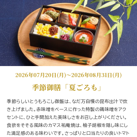
2026年07月20日(月)～2026年08月31日(月)
季節御膳「夏ごろも」
季節らしいとうもろこし御飯は、なだ万自慢の昆布出汁で炊
き上げました。赤味噌をベースに作った特製の鶏味噌をアク
セントに、ひと手間加えた美味しさをお召し上がりください。
食欲をそそる風味のカマス祐庵焼は、柚子胡椒を隠し味にし
た満足感のある味わいです。さっぱりと口当たりの良いトマト