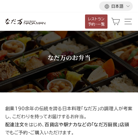
言
ス
日本語
語
キ
レストラン
ッ
カート
サ
予約・一覧
プ
し
て
コ
なだ万のお弁当
ン
テ
ン
ツ
に
移
動
創業190余年の伝統を誇る日本料理「なだ万」の調理人が考案
す
し、こだわりを持ってお届けするお弁当。
る
配達注文
をはじめ、
百貨店や駅ナカなどの「なだ万厨房」店頭
でもご予約・ご購入いただけます。