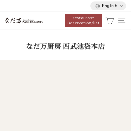
Language
Skip
English
to
restaurant
content
Cart
Si
Reservation/list
なだ万厨房 西武池袋本店