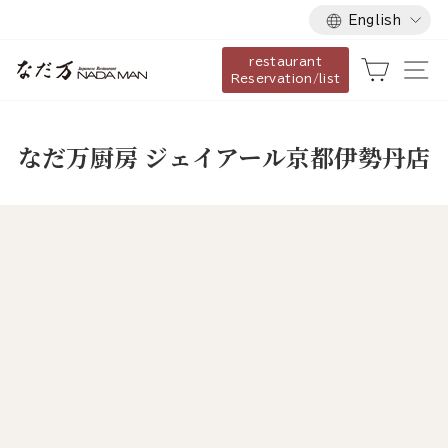
Language
Skip
English
to
restaurant
content
Cart
Si
Reservation/list
なだ万厨房 ジェイアール京都伊勢丹店