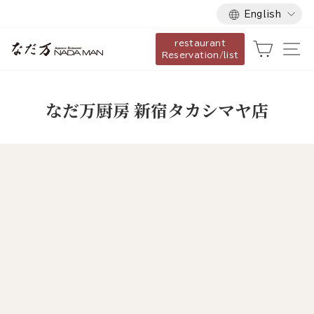
Language
Skip
English
to
restaurant
content
Cart
Si
Reservation/list
なだ万厨房 新宿タカシマヤ店