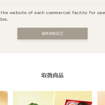
the website of each commercial facility for op
des.
遠鉄百貨店
取扱商品