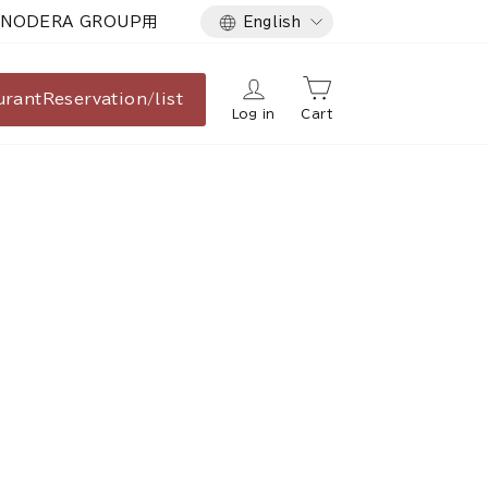
Language
NODERA GROUP用
English
urant
Reservation/list
Log in
Cart