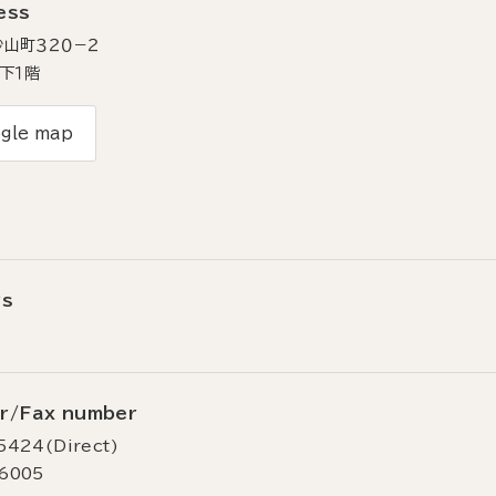
ess
山町３２０−２
下１階
gle map
rs
r/Fax number
5424(Direct)
-6005