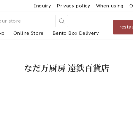
Inquiry
Privacy policy
When using
O
resta
Search
op
Online Store
Bento Box Delivery
なだ万厨房 遠鉄百貨店