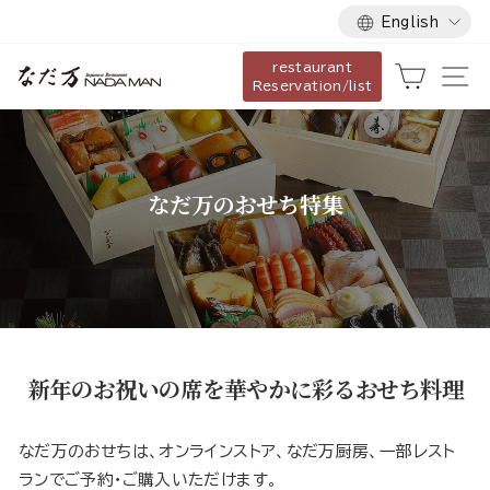
Language
Skip
English
to
restaurant
content
Cart
Si
Reservation/list
なだ万のおせち特集
新年のお祝いの席を華やかに彩るおせち料理
なだ万のおせちは、オンラインストア、なだ万厨房、一部レスト
ランでご予約・ご購入いただけます。