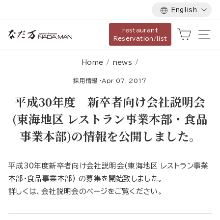
Language
Skip
English
to
restaurant
content
Cart
Si
Reservation/list
Home
/
news
/
採用情報
·
Apr 07, 2017
平成30年度 新卒者向け会社説明会
(東海地区 レストラン事業本部・食品
事業本部)の情報を公開しました。
平成30年度新卒者向け会社説明会(東海地区 レストラン事業
本部・食品事業本部) の募集を開始致しました。
詳しくは、
会社説明会
のページをご覧ください。