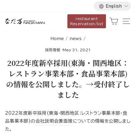
Language
Skip
English
to
restaurant
content
Cart
Si
Reservation/list
Home
/
news
/
採用情報
·
May 31, 2021
2022年度新卒採用(東海・関西地区：
レストラン事業本部・食品事業本部)
の情報を公開しました。→受付終了し
ました
2022年度新卒採用(東海・関西地区：レストラン事業本部・食
品事業本部)の
会社説明会兼面接
についての情報を公開しまし
た。