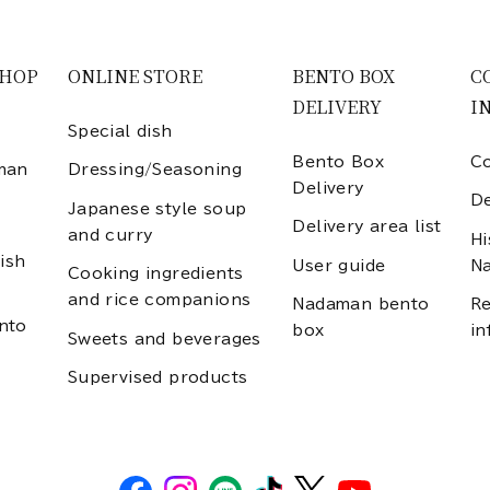
SHOP
ONLINE STORE
BENTO BOX
C
DELIVERY
I
Special dish
Bento Box
Co
man
Dressing/Seasoning
Delivery
D
Japanese style soup
Delivery area list
and curry
Hi
ish
User guide
N
Cooking ingredients
and rice companions
Nadaman bento
Re
nto
box
in
Sweets and beverages
Supervised products