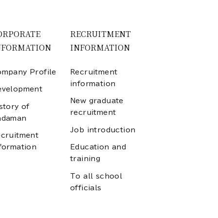
ORPORATE
RECRUITMENT
NFORMATION
INFORMATION
mpany Profile
Recruitment
information
evelopment
New graduate
story of
recruitment
adaman
Job introduction
cruitment
formation
Education and
training
To all school
officials