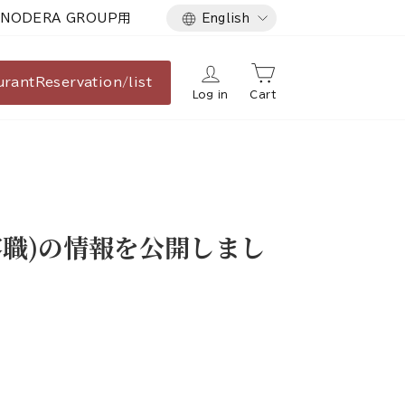
Language
NODERA GROUP用
English
urant
Reservation/list
Log in
Cart
客職)の情報を公開しまし