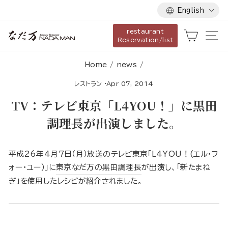
Language
Skip
English
to
restaurant
content
Cart
Si
Reservation/list
Home
/
news
/
レストラン
·
Apr 07, 2014
TV：テレビ東京「L4YOU！」に黒田
調理長が出演しました。
平成26年4月7日（月）放送のテレビ東京「L4YOU！(エル・フ
ォー・ユー)」に
東京なだ万の黒田調理長
が出演し、「新たまね
ぎ」を使用したレシピが紹介されました。