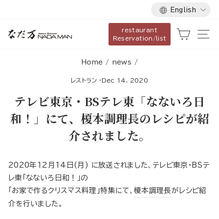
Language
Skip
English
to
restaurant
content
Cart
Si
Reservation/list
Home
/
news
/
レストラン
·
Dec 14, 2020
テレビ東京・BSテレ東「なないろ日
和！」にて、榎本調理長のレシピが紹
介されました。
2020年12月14日(月) に放送されました、テレビ東京・BSテ
レ東「なないろ日和！」の
「お家で作るクリスマス料理」特集にて、
榎本調理長
がレシピ紹
介を行いました。