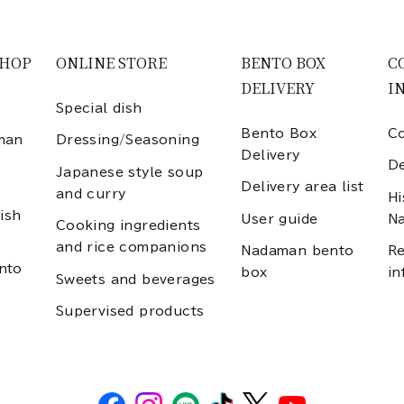
SHOP
ONLINE STORE
BENTO BOX
C
DELIVERY
I
Special dish
Bento Box
Co
man
Dressing/Seasoning
Delivery
D
Japanese style soup
Delivery area list
and curry
Hi
ish
User guide
N
Cooking ingredients
and rice companions
Nadaman bento
Re
nto
box
in
Sweets and beverages
Supervised products