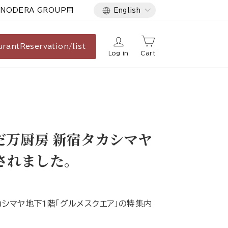
Language
NODERA GROUP用
English
urant
Reservation/list
Log in
Cart
だ万厨房 新宿タカシマヤ
されました。
シマヤ地下1階「グルメスクエア」の特集内