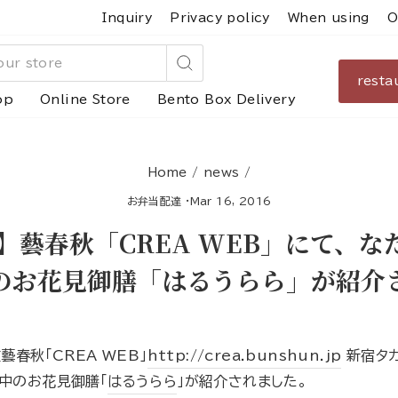
Inquiry
Privacy policy
When using
O
resta
Search
op
Online Store
Bento Box Delivery
Home
/
news
/
お弁当配達
·
Mar 16, 2016
】藝春秋「CREA WEB」にて、な
のお花見御膳「はるうらら」が紹介
春秋「CREA WEB」
http://crea.bunshun.jp
新宿タカ
中のお花見御膳「
はるうらら
」が紹介されました。