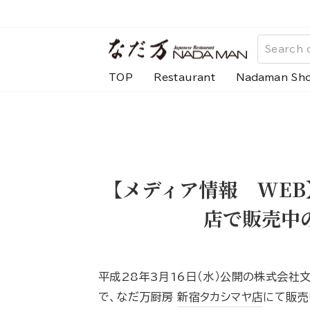
Skip
to
content
TOP
Restaurant
Nadaman Sh
【メディア情報 WEB
店で販売中
平成28年3月16日（水）公開の株式会社文藝
で、なだ万厨房
新宿タカシマヤ店
にて販売