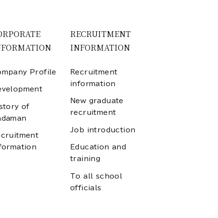
ORPORATE
RECRUITMENT
NFORMATION
INFORMATION
mpany Profile
Recruitment
information
evelopment
New graduate
story of
recruitment
adaman
Job introduction
cruitment
formation
Education and
training
To all school
officials