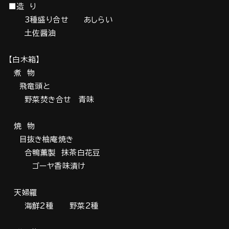
■造 り
3種盛り合せ あしらい
土佐醤油
【白木箱】
煮 物
飛竜頭と
野菜焚き合せ 青味
焼 物
目抜き柚庵焼き
合鴨薫製 抹茶白花豆
ゴーヤ香味漬け
天婦羅
海鮮2種 野菜2種