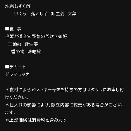
沖縄もずく酢
いくら 落とし芋 卸生姜 大葉
■食 事
毛蟹と道産旬野菜の釜炊き御飯
玉蜀黍 針生姜
香の物 味噌椀
■デザート
グラマラッカ
＊食材によるアレルギー等をお持ちの方はスタッフにお申し付
けください。
＊仕入れの影響により、献立内容に変更がある場合がござい
ます。
＊上記価格は消費税を含みます。