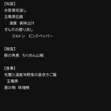
【旬菜】
水菜菊花浸し
玉蜀黍豆腐
湯葉 美味出汁
ずんだの摺り流し
クルトン ピンクペッパー
【御菜】
豚の角煮 ちりめん山椒
【食事】
毛蟹と道産旬野菜の釜炊きご飯
玉蜀黍
香の物 味噌椀