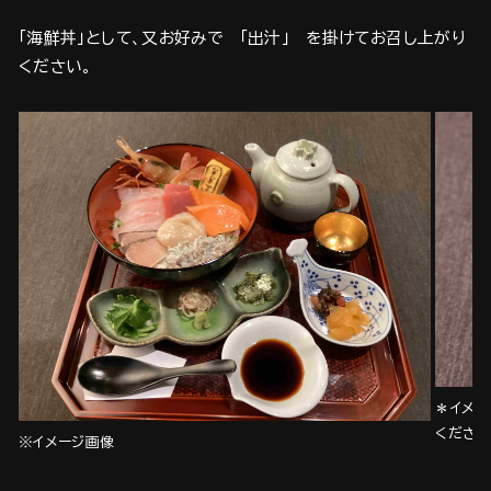
「海鮮丼」として、又お好みで 「出汁」 を掛けてお召し上がり
ください。
＊イメー
くださ
※イメージ画像