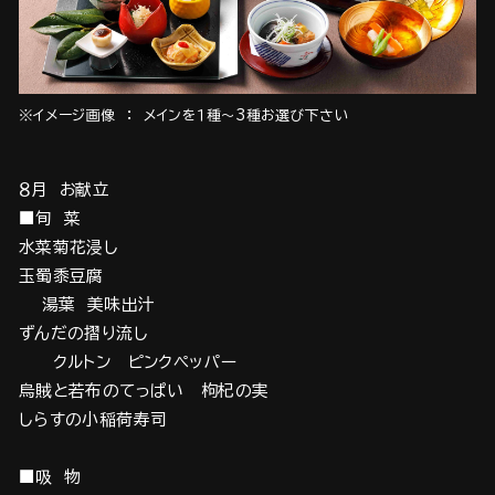
※イメージ画像 ： メインを１種～3種お選び下さい
８月 お献立
■旬 菜
水菜菊花浸し
玉蜀黍豆腐
湯葉 美味出汁
ずんだの摺り流し
クルトン ピンクペッパー
烏賊と若布のてっぱい 枸杞の実
しらすの小稲荷寿司
■吸 物