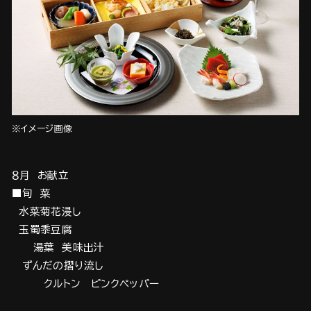
※イメージ画像
８月 お献立
■旬 菜
水菜菊花浸し
玉蜀黍豆腐
湯葉 美味出汁
ずんだの摺り流し
クルトン ピンクペッパー