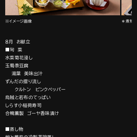
※イメージ画像
＊煮物 
８月 お献立
■旬 菜
水菜菊花浸し
玉蜀黍豆腐
湯葉 美味出汁
ずんだの摺り流し
クルトン ピンクペッパー
烏賊と若布のてっぱい
しらす小稲荷寿司
合鴨薫製 ゴーヤ香味漬け
■蒸し物