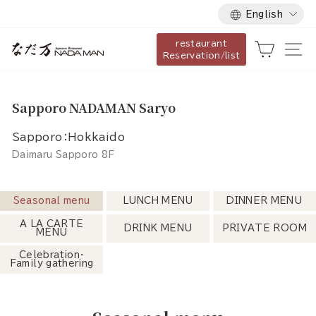
Language
Skip
English
to
restaurant
content
Cart
Si
Reservation/list
Sapporo NADAMAN Saryo
Sapporo：Hokkaido
Daimaru Sapporo 8F
Seasonal menu
LUNCH MENU
DINNER MENU
A LA CARTE
DRINK MENU
PRIVATE ROOM
MENU
Celebration・
Family gathering