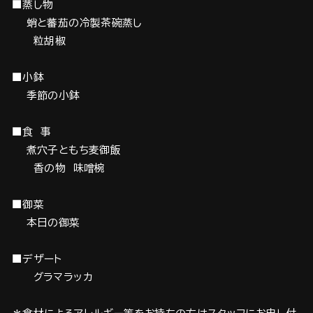
■蒸し物
蛸と蕃茄の冷製茶碗蒸し
粒胡椒
■小鉢
季節の小鉢
■食 事
煮穴子ともち麦御飯
香の物 味噌椀
■御菜
本日の御菜
■デザート
グラマラッカ