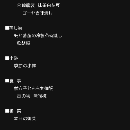
合鴨薫製 抹茶白花豆
ゴーヤ香味漬け
■蒸し物
蛸と蕃茄の冷製茶碗蒸し
粒胡椒
■小鉢
季節の小鉢
■食 事
煮穴子ともち麦御飯
香の物 味噌椀
■御 菜
本日の御菜