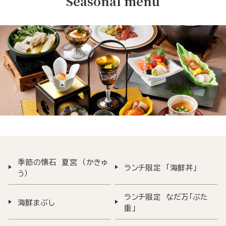
Seasonal menu
季節の懐石 夏宮 （かきゅ
ランチ限定 「海鮮丼」
う）
ランチ限定 なだ万「ぶた
海鮮まぶし
重」