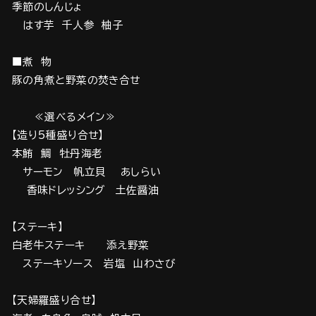
季節のしんじょ
はす芋 千人参 柚子
■煮 物
豚の角煮と野菜の焚き合せ
≪選べるメイン≫
【造り5種盛り合せ】
本鮪 鯛 牡丹海老
サーモン 帆立貝 あしらい
香味ドレッシング 土佐醤油
【ステーキ】
白老牛ステーキ 添え野菜
ステーキソース 岩塩 山わさび
【天婦羅盛り合せ】