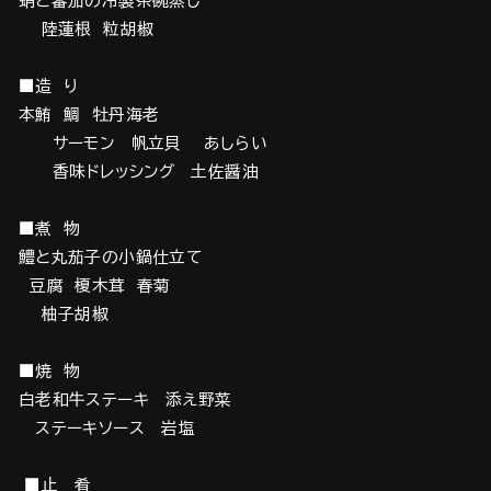
蛸と蕃茄の冷製茶碗蒸し
陸蓮根 粒胡椒
■造 り
本鮪 鯛 牡丹海老
サーモン 帆立貝 あしらい
香味ドレッシング 土佐醤油
■煮 物
鱧と丸茄子の小鍋仕立て
豆腐 榎木茸 春菊
柚子胡椒
■焼 物
白老和牛ステーキ 添え野菜
ステーキソース 岩塩
■止 肴