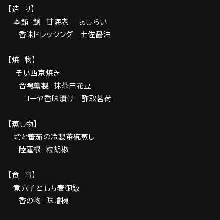
【造 り】
本鮪 鯛 甘海老 あしらい
香味ドレッシング 土佐醤油
【焼 物】
そい西京焼き
合鴨薫製 抹茶白花豆
コーヤ香味漬け 酢取茗荷
【蒸し物】
蛸と蕃茄の冷製茶碗蒸し
陸蓮根 粒胡椒
【食 事】
煮穴子ともち麦御飯
香の物 味噌椀