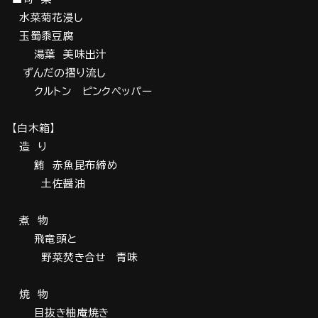
水菜菊花浸し
玉蜀黍豆腐
湯葉 美味出汁
ずんだの摺り流し
クルトン ピンクペッパー
【白木箱】
造 り
鮪 赤魚昆布締め
土佐醤油
煮 物
飛竜頭と
野菜焚き合せ 青味
焼 物
目抜き柚庵焼き