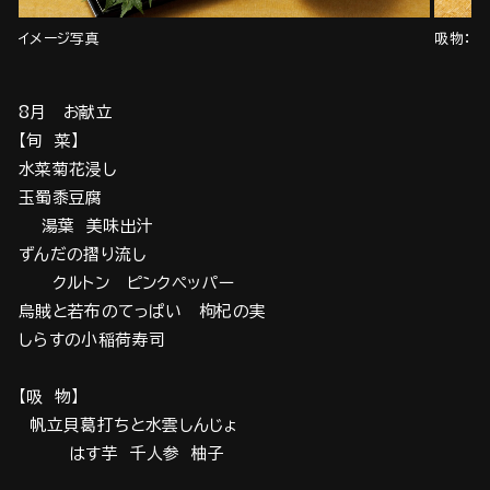
イメージ写真
吸物：帆
8月 お献立
【旬 菜】
水菜菊花浸し
玉蜀黍豆腐
湯葉 美味出汁
ずんだの摺り流し
クルトン ピンクペッパー
烏賊と若布のてっぱい 枸杞の実
しらすの小稲荷寿司
【吸 物】
帆立貝葛打ちと水雲しんじょ
はす芋 千人参 柚子