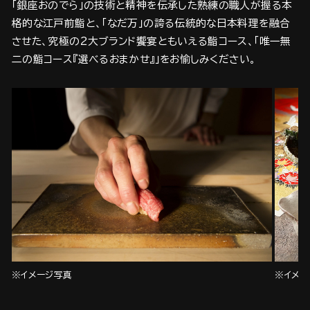
「銀座おのでら」の技術と精神を伝承した熟練の職人が握る本
格的な江戸前鮨と、「なだ万」の誇る伝統的な日本料理を融合
させた、究極の2大ブランド饗宴ともいえる鮨コース、「唯一無
二の鮨コース『選べるおまかせ』」をお愉しみください。
※イメージ写真
※イメー