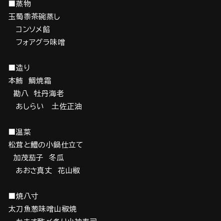
■蒸物
玉蜀黍茶碗蒸し
コンソメ餡
フォアグラ味噌
■造り
本鮪 鯛焼霜
勘八 牡丹海老
あしらい 土佐正油
■温菜
松茸と鱧の小鍋仕立て
加茂茄子 冬瓜
あおさ真丈 花山椒
■焼八寸
太刀魚葱味噌山椒焼