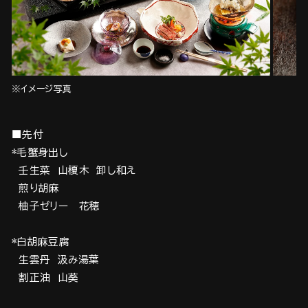
※イメージ写真
■先付
*毛蟹身出し
壬生菜 山榎木 卸し和え
煎り胡麻
柚子ゼリー 花穂
*白胡麻豆腐
生雲丹 汲み湯葉
割正油 山葵