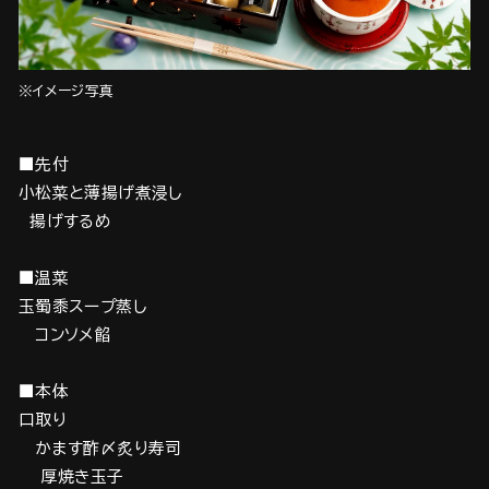
※イメージ写真
■先付
小松菜と薄揚げ煮浸し
揚げするめ
■温菜
玉蜀黍スープ蒸し
コンソメ餡
■本体
口取り
かます酢〆炙り寿司
厚焼き玉子