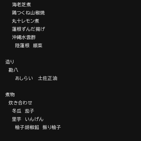
海老芝煮
鶏つくね山椒焼
丸十レモン煮
蓮根ずんだ揚げ
沖縄水雲酢
陸蓮根 順菜
造り
勘八
あしらい 土佐正油
煮物
炊き合わせ
冬瓜 茄子
里芋 いんげん
柚子胡椒餡 振り柚子