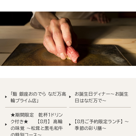
「鮨 銀座おのでら なだ万高
お誕生日ディナー～お誕生
輪プライム店」
日はなだ万で～
★期間限定 乾杯1ドリン
ク付き★ 【8月】 高輪
【8月ご予約限定ランチ】 ～
の味覚 ～松茸と黒毛和牛
季節の彩り膳～
の特別コース～