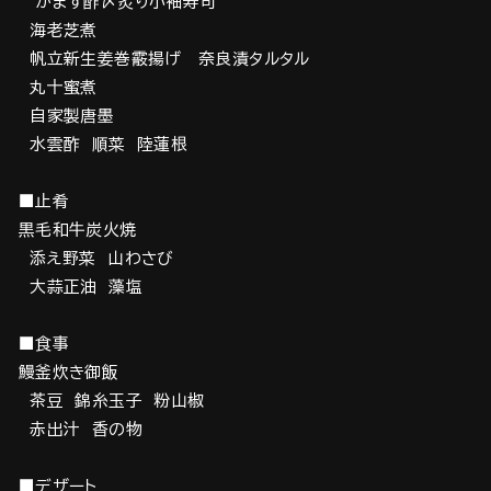
かます酢〆炙り小袖寿司
海老芝煮
帆立新生姜巻霰揚げ 奈良漬タルタル
丸十蜜煮
自家製唐墨
水雲酢 順菜 陸蓮根
■止肴
黒毛和牛炭火焼
添え野菜 山わさび
大蒜正油 藻塩
■食事
鰻釜炊き御飯
茶豆 錦糸玉子 粉山椒
赤出汁 香の物
■デザート