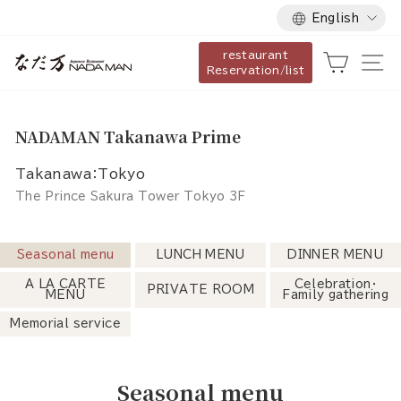
Language
Skip
English
to
restaurant
content
Cart
Si
Reservation/list
NADAMAN Takanawa Prime
Takanawa：Tokyo
The Prince Sakura Tower Tokyo 3F
Seasonal menu
LUNCH MENU
DINNER MENU
A LA CARTE
Celebration・
PRIVATE ROOM
MENU
Family gathering
Memorial service
Seasonal menu