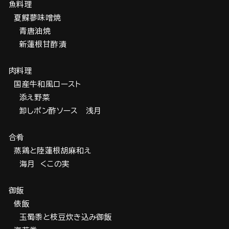
魚料理
夏鰈蓼味噌焼
青唐油焼
新蓮根甘酢漬
肉料理
国産牛和風ロースト
添え野菜
卸しポン酢ソース 浅月
合肴
蒸鶏と陸蓮根胡麻和え
海月 くこの実
御飯
俵飯
玉蜀黍と枝豆炊き込み御飯