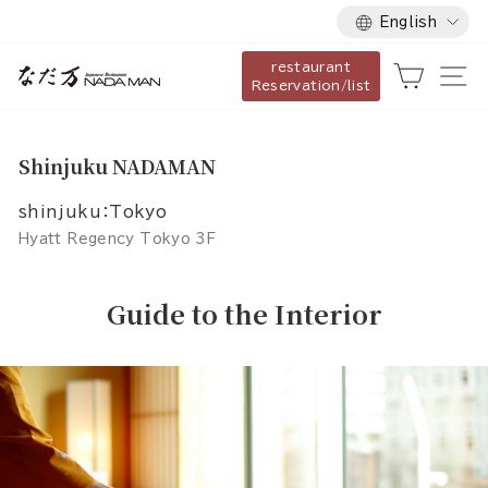
Language
Skip
English
to
restaurant
content
Cart
Si
Reservation/list
Shinjuku NADAMAN
shinjuku：Tokyo
Hyatt Regency Tokyo 3F
Guide to the Interior