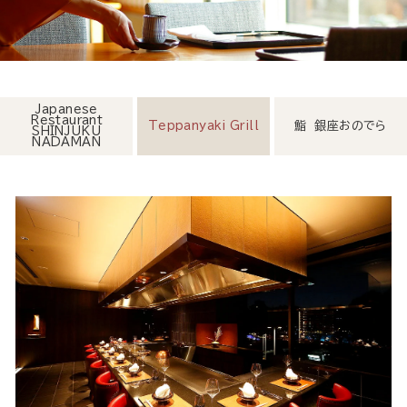
Japanese
Restaurant
Teppanyaki Grill
鮨 銀座おのでら
SHINJUKU
NADAMAN