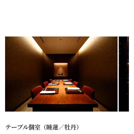
テーブル個室（睡蓮／牡丹）