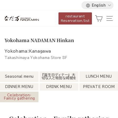
Language
Skip
English
to
restaurant
content
Cart
Si
Reservation/list
Yokohama NADAMAN Hinkan
Yokohama：Kanagawa
Takashimaya Yokohama Store 8F
『誕生日ディナー』 大
Seasonal menu
LUNCH MENU
切な人と特別な時間を
DINNER MENU
DRINK MENU
PRIVATE ROOM
Celebration・
Family gathering