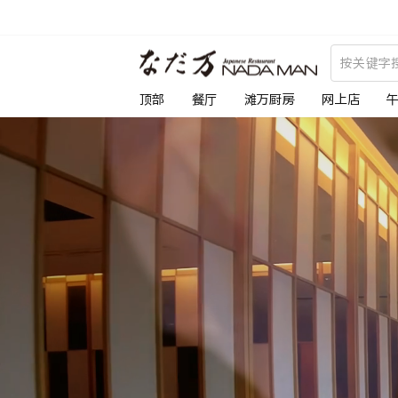
跳
到
な
内
容
だ
顶部
餐厅
滩万厨房
网上店
万