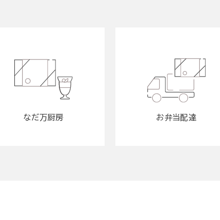
なだ万厨房
お弁当配達