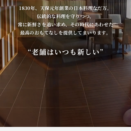
1830年、天保元年創業の日本料理なだ万。
伝統的な料理を守りつつ、
常に新鮮さを追い求め、その時代にあわせた
最高のおもてなしを提供してまいります。
“老舗はいつも新しい”