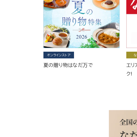
オンラインストア
な
夏の贈り物はなだ万で
エリ
ク!