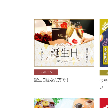
レストラン
な
誕生日はなだ万で！
今だ
い