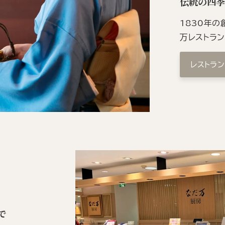
伝統の四
1830年
万レストラ
レストラ
で