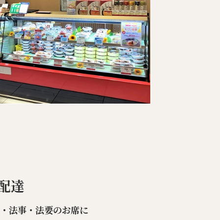
配達
楽・法事・法要のお席に