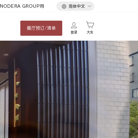
语
NODERA GROUP用
简体中文
言
餐厅
预订/清单
登录
大车