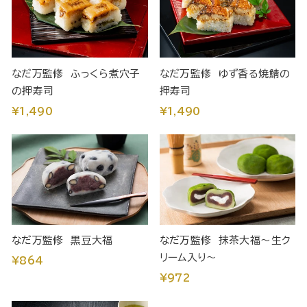
なだ万監修 ふっくら煮穴子
なだ万監修 ゆず香る焼鯖の
の押寿司
押寿司
¥1,490
¥1,490
なだ万監修 黒豆大福
なだ万監修 抹茶大福～生ク
リーム入り～
¥864
¥972