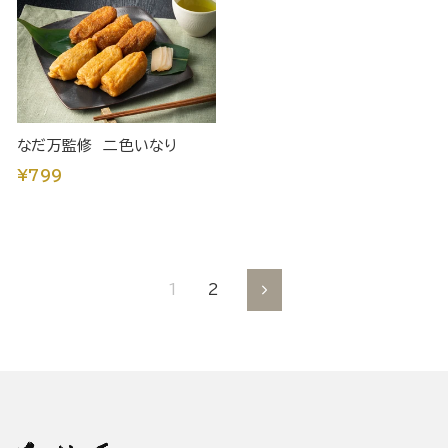
なだ万監修 二色いなり
¥799
1
2
到
下
一
个