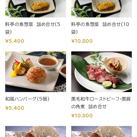
料亭の魚惣菜 詰め合せ(5
料亭の魚惣菜 詰め合せ(10
袋)
袋)
¥5,400
¥10,800
和風ハンバーグ(5個)
黒毛和牛ローストビーフ・黒豚
の角煮 詰め合せ
¥5,400
¥10,800