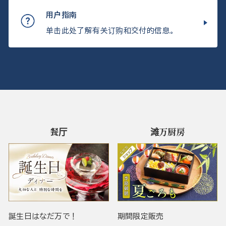
用户指南
单击此处了解有关订购和交付的信息。
餐厅
滩万厨房
誕生日はなだ万で！
期間限定販売