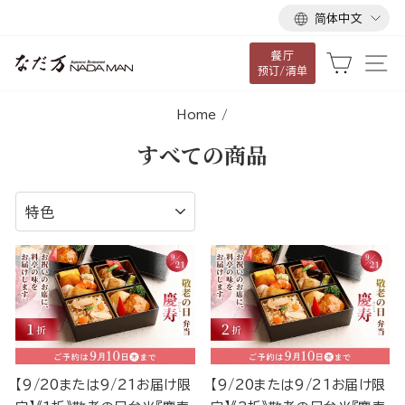
语
跳
简体中文
言
到
餐厅
内
大车
网
预订/清单
容
Home
/
すべての商品
排
序
【9/20または9/21お届け限
【9/20または9/21お届け限