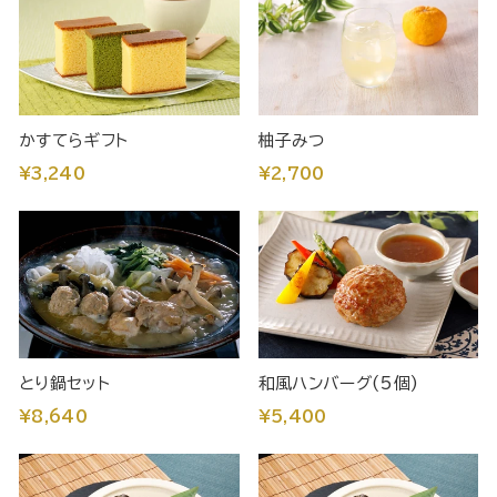
かすてらギフト
柚子みつ
¥3,240
¥2,700
とり鍋セット
和風ハンバーグ(5個)
¥8,640
¥5,400