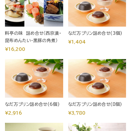
料亭の味 詰め合せ（西京漬・
なだ万プリン詰め合せ(3個)
昆布めんたい・黒豚の角煮）
¥1,404
¥16,200
なだ万プリン詰め合せ(6個)
なだ万プリン詰め合せ(8個)
¥2,916
¥3,780