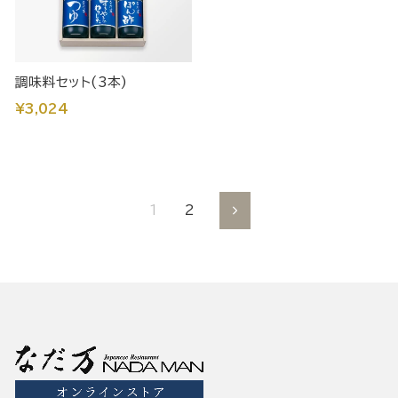
調味料セット(3本)
¥3,024
1
2
到
下
一
个