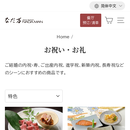
语
跳
简体中文
言
到
餐厅
内
大车
网
预订/清单
容
Home
/
お祝い・お礼
ご結婚の内祝・寿、ご出産内祝、進学祝、新築内祝、長寿祝など
のシーンにおすすめの商品です。
排
序