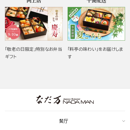
网上店
午餐配送
「敬老の日限定」特別なお弁当
「料亭の味わい」をお届けしま
ギフト
す
餐厅