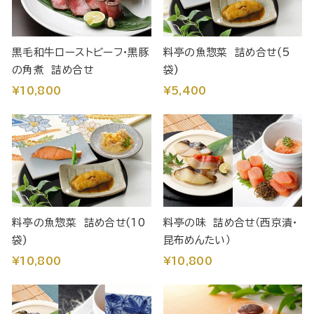
黒毛和牛ローストビーフ・黒豚
料亭の魚惣菜 詰め合せ(5
の角煮 詰め合せ
袋)
¥10,800
¥5,400
料亭の魚惣菜 詰め合せ(10
料亭の味 詰め合せ（西京漬・
袋)
昆布めんたい）
¥10,800
¥10,800