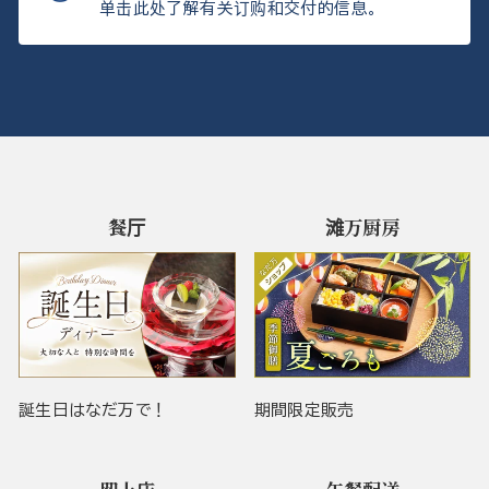
单击此处了解有关订购和交付的信息。
餐厅
滩万厨房
誕生日はなだ万で！
期間限定販売