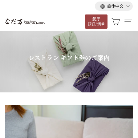
语
跳
简体中文
言
到
餐厅
内
大车
网
预订/清单
容
レストラン ギフト券のご案内