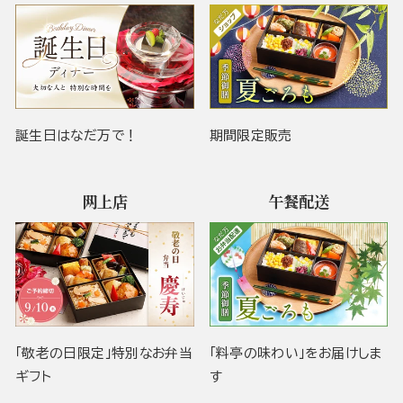
誕生日はなだ万で！
期間限定販売
网上店
午餐配送
「敬老の日限定」特別なお弁当
「料亭の味わい」をお届けしま
ギフト
す