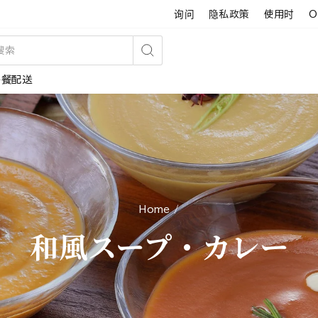
询问
隐私政策
使用时
O
搜
午餐配送
索
Home
/
和風スープ・カレー