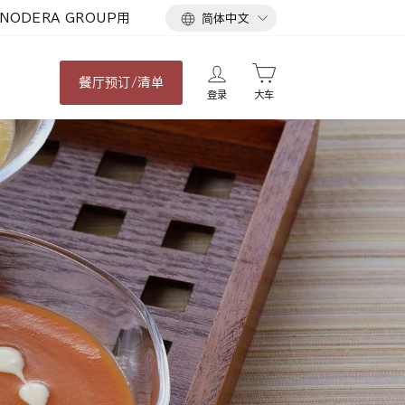
语
NODERA GROUP用
简体中文
言
餐厅
预订/清单
登录
大车