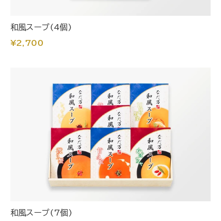
和風スープ(4個)
¥2,700
和風スープ(7個)