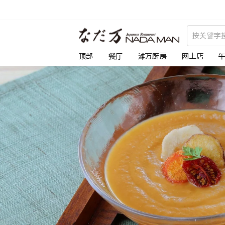
跳
到
内
容
顶部
餐厅
滩万厨房
网上店