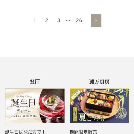
1
2
3
…
26
到
下
一
个
餐厅
滩万厨房
誕生日はなだ万で！
期間限定販売