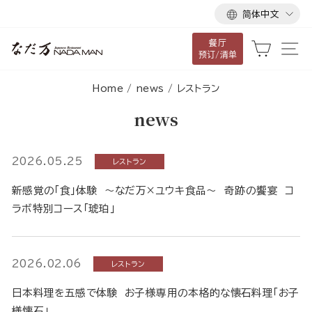
语
跳
简体中文
言
到
餐厅
内
大车
网
预订/清单
容
Home
/
news
/
レストラン
news
2026.05.25
レストラン
新感覚の「食」体験 ～なだ万×ユウキ食品～ 奇跡の饗宴 コ
ラボ特別コース「琥珀」
2026.02.06
レストラン
日本料理を五感で体験 お子様専用の本格的な懐石料理「お子
様懐石」