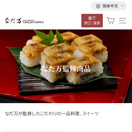
语
跳
简体中文
言
到
餐厅
内
大车
网
预订/清单
容
Home
/
なだ万監修商品
なだ万が監修したこだわりの一品料理、スイーツ