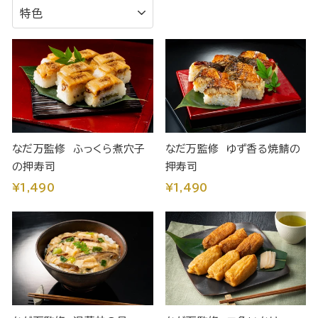
排
序
なだ万監修 ふっくら煮穴子
なだ万監修 ゆず香る焼鯖の
の押寿司
押寿司
¥1,490
¥1,490