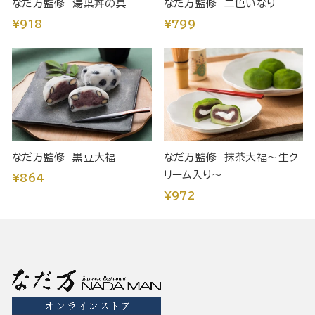
なだ万監修 湯葉丼の具
なだ万監修 二色いなり
¥918
¥799
なだ万監修 黒豆大福
なだ万監修 抹茶大福～生ク
リーム入り～
¥864
¥972