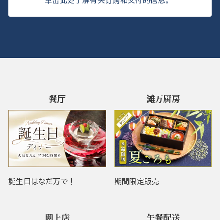
单击此处了解有关订购和交付的信息。
餐厅
滩万厨房
誕生日はなだ万で！
期間限定販売
网上店
午餐配送