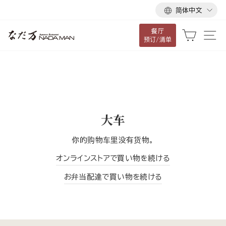
语
跳
简体中文
言
到
餐厅
内
大车
网
预订/清单
容
大车
你的购物车里没有货物。
オンラインストアで買い物を続ける
お弁当配達で買い物を続ける