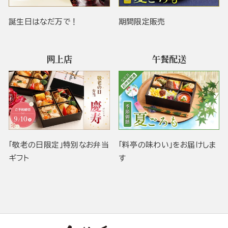
誕生日はなだ万で！
期間限定販売
网上店
午餐配送
「敬老の日限定」特別なお弁当
「料亭の味わい」をお届けしま
ギフト
す