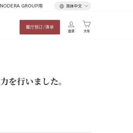
语
NODERA GROUP用
简体中文
言
餐厅
预订/清单
登录
大车
協力を行いました。