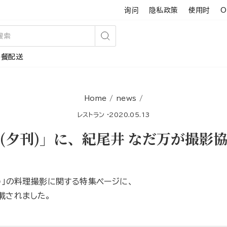
询问
隐私政策
使用时
O
搜
午餐配送
索
Home
/
news
/
レストラン
·
2020.05.13
(夕刊)」に、紀尾井 なだ万が撮影
刊)」の料理撮影に関する特集ページに、
載されました。