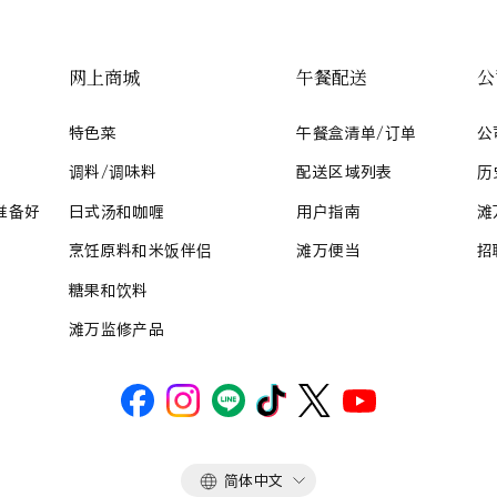
网上商城
午餐配送
公
特色菜
午餐盒清单/订单
公
调料/调味料
配送区域列表
历
准备好
日式汤和咖喱
用户指南
滩
烹饪原料和米饭伴侣
滩万便当
招
糖果和饮料
滩万监修产品
语
简体中文