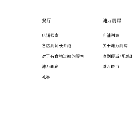
餐厅
滩万厨房
店铺搜索
店铺列表
各店厨师长介绍
关于滩万厨房
对于有食物过敏的顾客
直到便当/配菜
滩万画廊
滩万便当
礼券