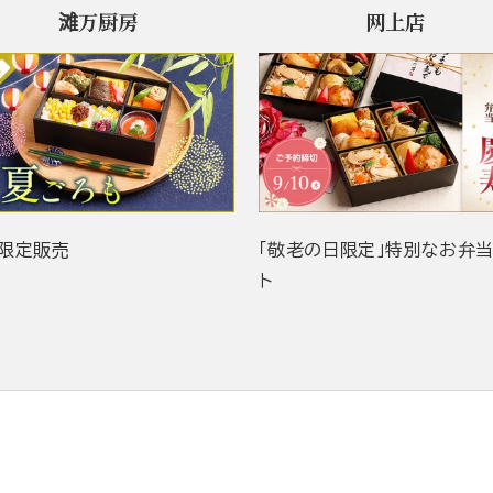
滩万厨房
网上店
限定販売
「敬老の日限定」特別なお弁
ト