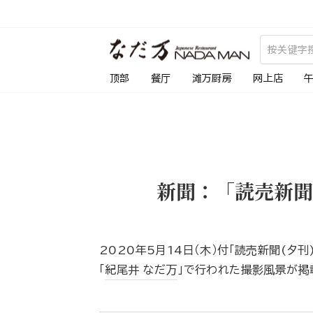
跳
到
内
容
顶部
餐厅
滩万厨房
网上店
新聞：「読売新聞
2020年5月14日（木）付「読売新聞(夕
「
紀尾井 なだ万
」で行われた撮影風景が掲