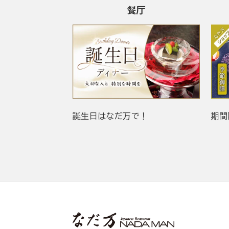
餐厅
誕生日はなだ万で！
期間