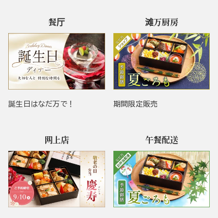
餐厅
滩万厨房
誕生日はなだ万で！
期間限定販売
网上店
午餐配送