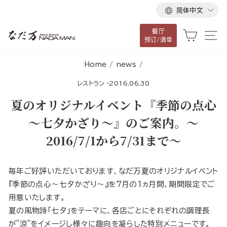
语
跳
简体中文
言
到
餐厅
内
大车
网
预订/清单
容
Home
/
news
/
レストラン
·
2016.06.30
夏のオリジナルイベント『季節の点心
～七夕かざり～』のご案内。～
2016/7/1から7/31まで～
毎年ご好評いただいております、なだ万夏のオリジナルイベント
『季節の点心〜七夕かざり〜』を7月の1ヵ月間、期間限定でご
用意いたします。
夏の風物詩「七夕」をテーマに、各店ごとにそれぞれの調理長
が"涼"をイメージし様々に趣向を凝らした特別メニューです。