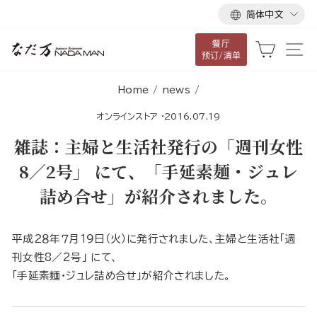
语
跳
简体中文
言
到
餐厅
内
大车
网
预订/清单
容
Home
/
news
/
オンラインストア
·
2016.07.19
雑誌：主婦と生活社発行の「週刊女性
8／2号」 にて、「手延素麺・ジュレ
詰め合せ」が紹介されました。
平成２８年７月１９日（火）に発行されました、主婦と生活社「週
刊女性8／2号」 にて、
「手延素麺・ジュレ詰め合せ」が紹介されました。