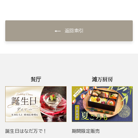
返回索引
餐厅
滩万厨房
誕生日はなだ万で！
期間限定販売