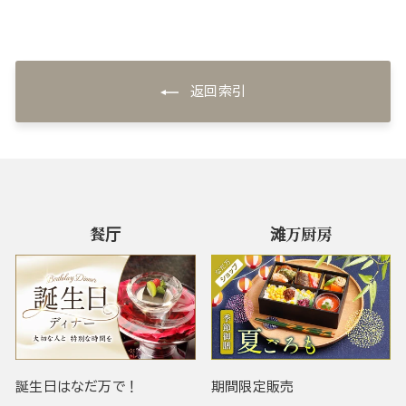
返回索引
餐厅
滩万厨房
誕生日はなだ万で！
期間限定販売