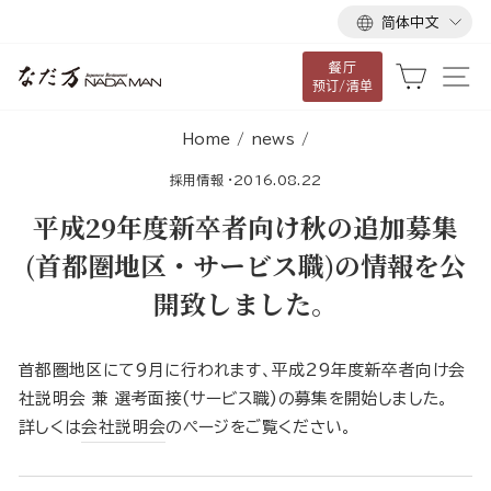
语
跳
简体中文
言
到
餐厅
内
大车
网
预订/清单
容
Home
/
news
/
採用情報
·
2016.08.22
平成29年度新卒者向け秋の追加募集
(首都圏地区・サービス職)の情報を公
開致しました。
首都圏地区にて9月に行われます、平成29年度新卒者向け会
社説明会 兼 選考面接(サービス職)の募集を開始しました。
詳しくは
会社説明会
のページをご覧ください。