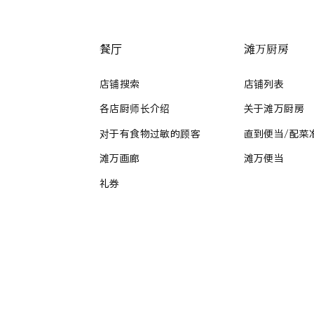
餐厅
滩万厨房
店铺搜索
店铺列表
各店厨师长介绍
关于滩万厨房
对于有食物过敏的顾客
直到便当/配菜
滩万画廊
滩万便当
礼券