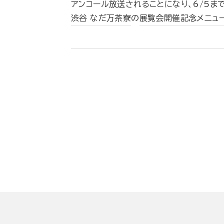
アンコール放送されることになり、6/5ま
渋谷 なだ万茶寮
の
展覧会開催記念メニュー