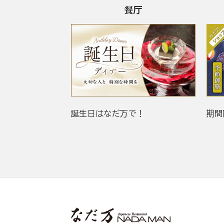
餐厅
誕生日はなだ万で！
期間