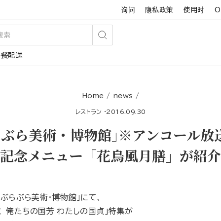
询问
隐私政策
使用时
O
搜
午餐配送
索
Home
/
news
/
レストラン
·
2016.09.30
らぶら美術・博物館｣※アンコール放
記念メニュー「花鳥風月膳」が紹介
｢ぶらぶら美術・博物館｣にて、
 俺たちの国芳 わたしの国貞」特集が