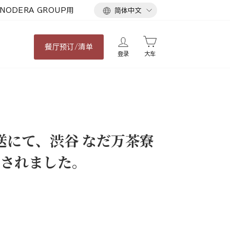
语
NODERA GROUP用
简体中文
言
餐厅
预订/清单
登录
大车
送にて、渋谷 なだ万茶寮
されました。