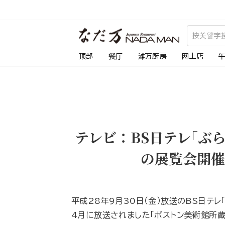
跳
到
内
容
顶部
餐厅
滩万厨房
网上店
テレビ：BS日テレ｢ぶ
の展覧会開催
平成28年9月30日（金）放送のBS日テレ
4月に放送されました「ボストン美術館所蔵