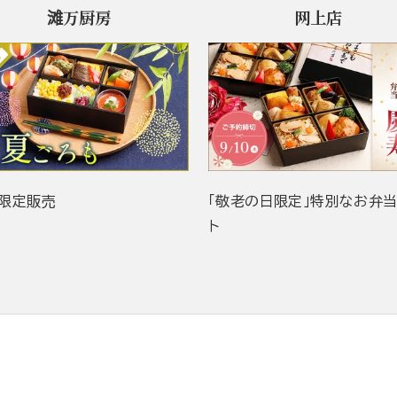
滩万厨房
网上店
限定販売
「敬老の日限定」特別なお弁
ト