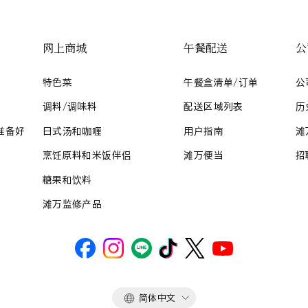
网上商城
午餐配送
公
特色菜
午餐盒清单/订单
公
调料/调味料
配送区域列表
历
准备好
日式汤和咖喱
用户指南
滩
烹饪原料和米饭伴侣
滩万便当
招
糖果和饮料
滩万监修产品
语
简体中文