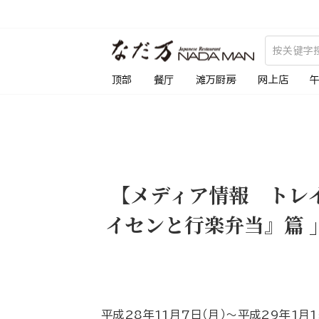
跳
到
内
容
顶部
餐厅
滩万厨房
网上店
【メディア情報 トレ
イセンと行楽弁当』篇 
平成28年11月7日（月）～平成29年1月