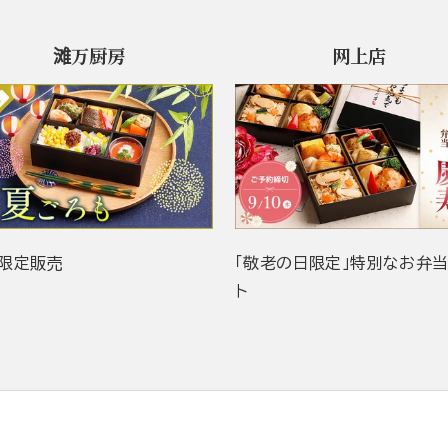
滩万厨房
网上店
限定販売
「敬老の日限定」特別なお弁
ト