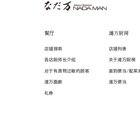
餐厅
滩万厨房
店铺搜索
店铺列表
各店厨师长介绍
关于滩万厨房
对于有食物过敏的顾客
直到便当/配菜
滩万画廊
滩万便当
礼券