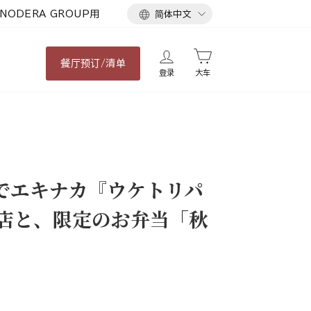
语
NODERA GROUP用
简体中文
言
餐厅
预订/清单
登录
大车
でエキナカ『ウケトリパ
川店と、限定のお弁当「秋