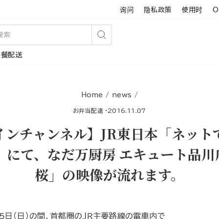
询问
隐私政策
使用时
O
搜
午餐配送
索
Home
/
news
/
お弁当配達
·
2016.11.07
インチャンネル】JR東日本「ネット
」にて、なだ万厨房 エキュート品
桜」の映像が流れます。
15日（日）の間、首都圏のＪＲ主要路線の電車内で