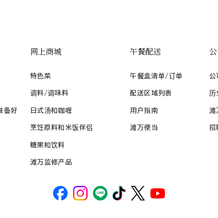
网上商城
午餐配送
公
特色菜
午餐盒清单/订单
公
调料/调味料
配送区域列表
历
准备好
日式汤和咖喱
用户指南
滩
烹饪原料和米饭伴侣
滩万便当
招
糖果和饮料
滩万监修产品