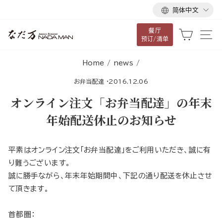
语
跳
简体中文
言
到
餐厅
内
大车
网
预订/清单
容
Home
/
news
/
お弁当配達
·
2016.12.06
オンライン注文「お弁当配達」の年末
年始配送休止のお知らせ
平素はオンライン注文「お弁当配達」をご利用いただき、誠に有
り難うございます。
誠に勝手ながら、年末年始期間中、下記の通り配送を休止させ
て頂きます。
首都圏：