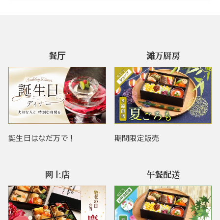
餐厅
滩万厨房
誕生日はなだ万で！
期間限定販売
网上店
午餐配送