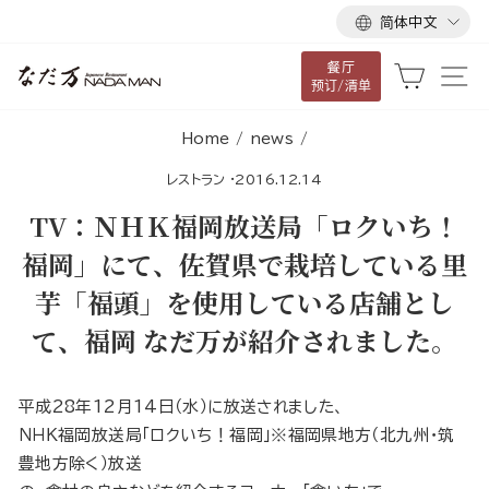
语
跳
简体中文
言
到
餐厅
内
大车
网
预订/清单
容
Home
/
news
/
レストラン
·
2016.12.14
TV：ＮＨＫ福岡放送局「ロクいち！
福岡」にて、佐賀県で栽培している里
芋「福頭」を使用している店舗とし
て、福岡 なだ万が紹介されました。
平成28年12月14日（水）に放送されました、
ＮＨＫ福岡放送局「ロクいち！福岡」※福岡県地方（北九州・筑
豊地方除く）放送