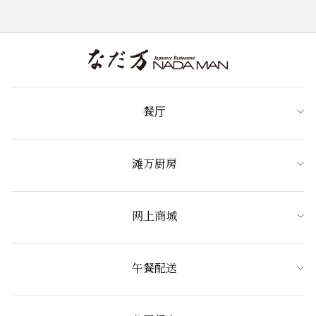
餐厅
滩万厨房
网上商城
午餐配送