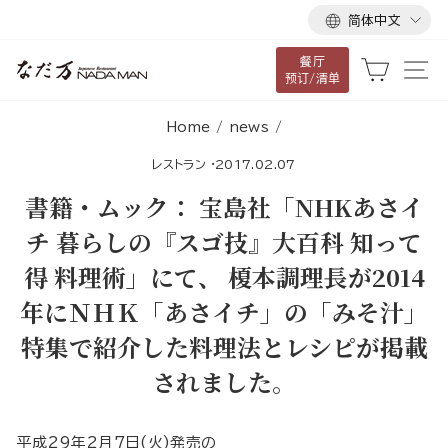
语
跳
简体中文
言
到
餐厅
内
大车
网
预订/清单
容
Home
/
news
/
レストラン
·
2017.02.07
書籍・ムック： 宝島社「NHKあさイ
チ 暮らしの『スゴ技』大百科 知って
得 料理術」にて、 榎本調理長が2014
年にＮＨＫ「あさイチ」の「みそ汁」
特集で紹介した料理法とレシピが掲載
されました。
平成29年2月7日(火)発売の