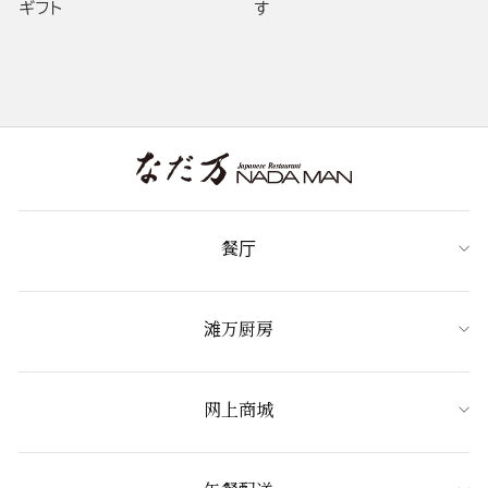
ギフト
す
餐厅
滩万厨房
网上商城