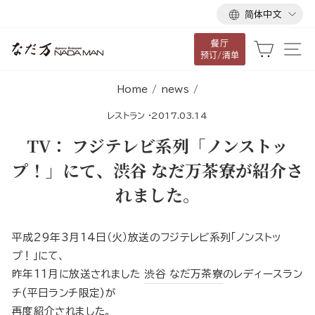
语
跳
简体中文
言
到
餐厅
内
大车
网
预订/清单
容
Home
/
news
/
レストラン
·
2017.03.14
TV： フジテレビ系列「ノンストッ
プ！」にて、渋谷 なだ万茶寮が紹介さ
れました。
平成29年3月14日（火）放送のフジテレビ系列「ノンストッ
プ！」にて、
昨年11月に放送されました
渋谷 なだ万茶寮
のレディースラン
チ(平日ランチ限定)が
再度紹介されました。