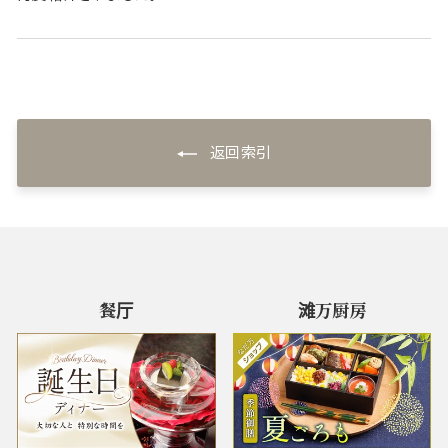
返回索引
餐厅
滩万厨房