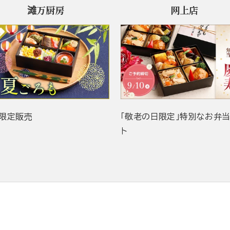
滩万厨房
网上店
限定販売
「敬老の日限定」特別なお弁
ト