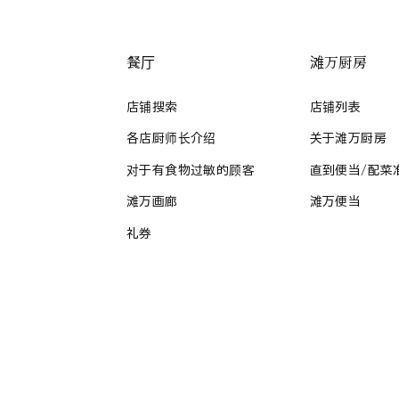
餐厅
滩万厨房
店铺搜索
店铺列表
各店厨师长介绍
关于滩万厨房
对于有食物过敏的顾客
直到便当/配菜
滩万画廊
滩万便当
礼券