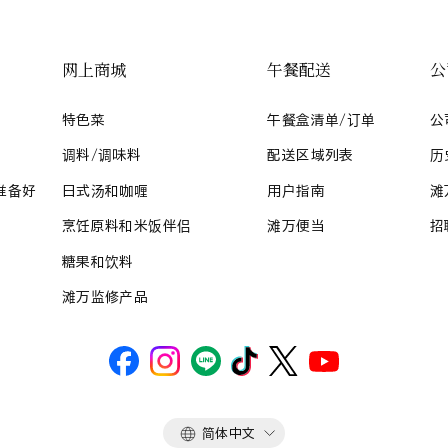
网上商城
午餐配送
公
特色菜
午餐盒清单/订单
公
调料/调味料
配送区域列表
历
准备好
日式汤和咖喱
用户指南
滩
烹饪原料和米饭伴侣
滩万便当
招
糖果和饮料
滩万监修产品
语
简体中文