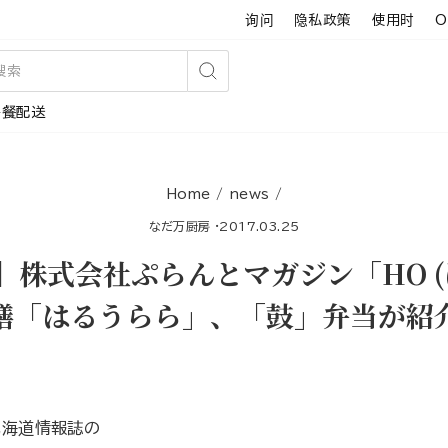
询问
隐私政策
使用时
O
搜
午餐配送
索
Home
/
news
/
なだ万厨房
·
2017.03.25
】株式会社ぷらんとマガジン「HO (
膳「はるうらら」、「鼓」弁当が紹
た
北海道情報誌の