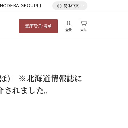
语
NODERA GROUP用
简体中文
言
餐厅
预订/清单
登录
大车
ほ)」※北海道情報誌に
介されました。