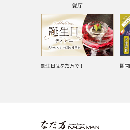
餐厅
誕生日はなだ万で！
期間