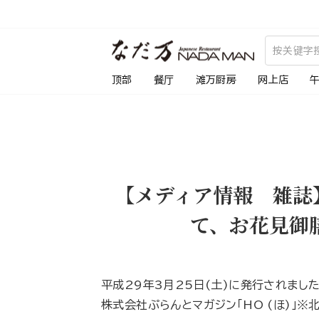
跳
到
内
容
顶部
餐厅
滩万厨房
网上店
【メディア情報 雑誌
て、お花見御
平成29年3月25日(土)に発行されまし
株式会社ぷらんとマガジン「HO (ほ)」※