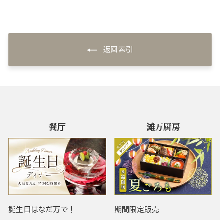
返回索引
餐厅
滩万厨房
誕生日はなだ万で！
期間限定販売