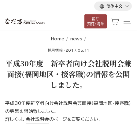
语
跳
简体中文
言
到
餐厅
内
大车
网
预订/清单
容
Home
/
news
/
採用情報
·
2017.05.11
平成30年度 新卒者向け会社説明会兼
面接(福岡地区・接客職)の情報を公開
しました。
平成30年度新卒者向け会社説明会兼面接（福岡地区・接客職)
の募集を開始致しました。
詳しくは、
会社説明会
のページをご覧ください。