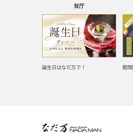
餐厅
誕生日はなだ万で！
期間