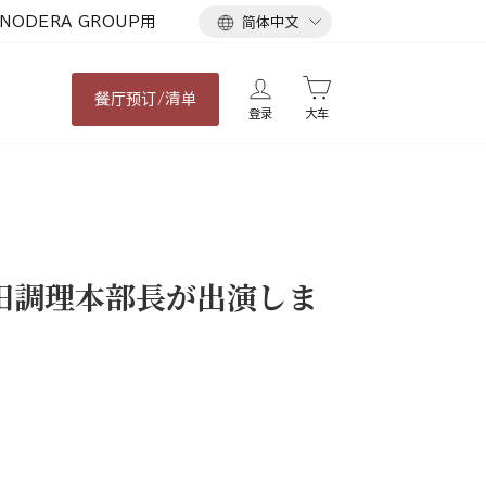
语
NODERA GROUP用
简体中文
言
餐厅
预订/清单
登录
大车
田調理本部長が出演しま