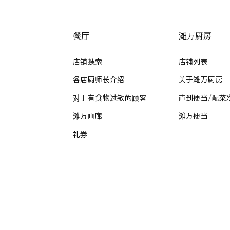
餐厅
滩万厨房
店铺搜索
店铺列表
各店厨师长介绍
关于滩万厨房
对于有食物过敏的顾客
直到便当/配菜
滩万画廊
滩万便当
礼券