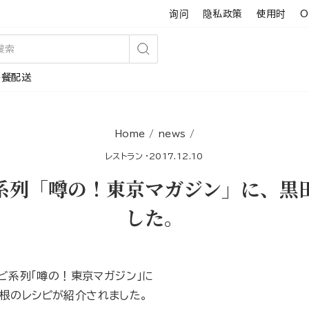
询问
隐私政策
使用时
O
搜
午餐配送
索
Home
/
news
/
レストラン
·
2017.12.10
系列「噂の！東京マガジン」に、黒
した。
レビ系列「噂の！東京マガジン」に
大根のレシピが紹介されました。