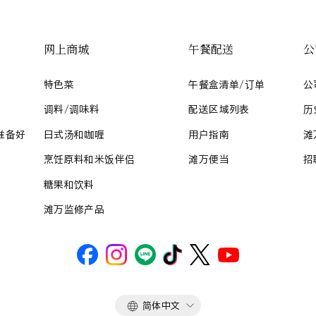
网上商城
午餐配送
公
特色菜
午餐盒清单/订单
公
调料/调味料
配送区域列表
历
准备好
日式汤和咖喱
用户指南
滩
烹饪原料和米饭伴侣
滩万便当
招
糖果和饮料
滩万监修产品
语
简体中文