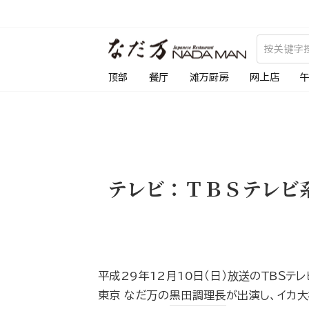
跳
到
内
容
顶部
餐厅
滩万厨房
网上店
テレビ：ＴＢＳテレビ
平成29年12月10日（日）放送のＴＢＳテ
東京 なだ万の
黒田調理長
が出演し、イカ