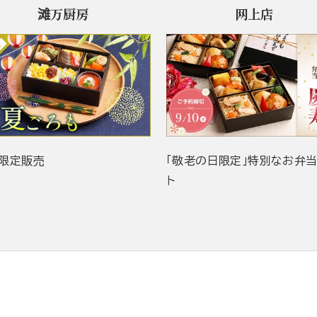
滩万厨房
网上店
限定販売
「敬老の日限定」特別なお弁
ト