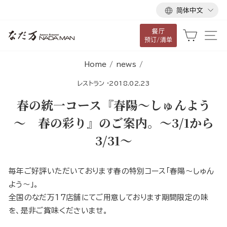
语
跳
简体中文
言
到
餐厅
内
大车
网
预订/清单
容
Home
/
news
/
レストラン
·
2018.02.23
春の統一コース『春陽～しゅんよう
～ 春の彩り』のご案内。〜3/1から
3/31～
毎年ご好評いただいております春の特別コース「春陽～しゅん
よう～」。
全国のなだ万17店舗にてご用意しております期間限定の味
を、是非ご賞味くださいませ。