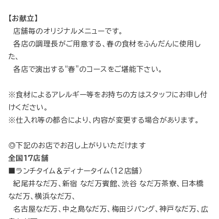
【お献立】
店舗毎のオリジナルメニューです。
各店の調理長がご用意する、春の食材をふんだんに使用し
た、
各店で演出する“春”のコースをご堪能下さい。
※食材によるアレルギー等をお持ちの方はスタッフにお申し付
けください。
※仕入れ等の都合により、内容が変更する場合があります。
◎下記のお店でお召し上がりいただけます
全国17店舗
■ランチタイム＆ディナータイム（12店舗）
紀尾井なだ万、新宿 なだ万賓館、渋谷 なだ万茶寮、日本橋
なだ万、横浜なだ万、
名古屋なだ万、中之島なだ万、梅田ジパング、神戸なだ万、広