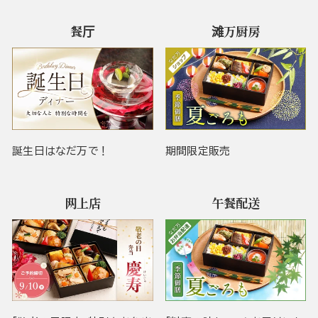
餐厅
滩万厨房
誕生日はなだ万で！
期間限定販売
网上店
午餐配送