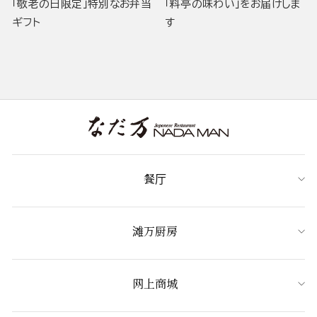
「敬老の日限定」特別なお弁当
「料亭の味わい」をお届けしま
ギフト
す
餐厅
滩万厨房
网上商城