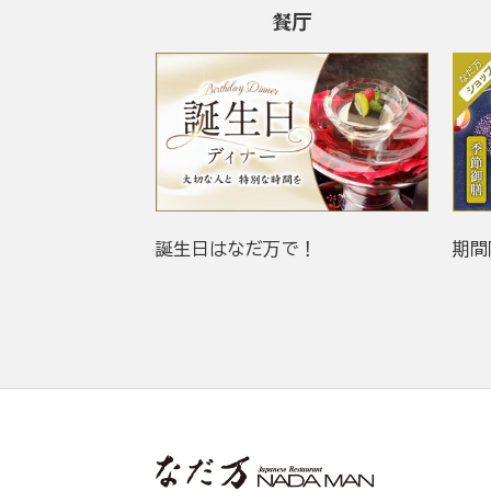
餐厅
誕生日はなだ万で！
期間