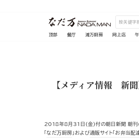
跳
到
内
容
顶部
餐厅
滩万厨房
网上店
【メディア情報 新聞
2018年8月31日(金)付の朝日新聞 朝
「
なだ万厨房
」および
通販サイト｢お弁当配