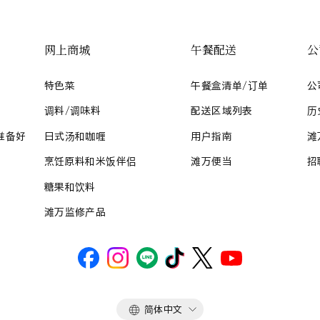
网上商城
午餐配送
公
特色菜
午餐盒清单/订单
公
调料/调味料
配送区域列表
历
准备好
日式汤和咖喱
用户指南
滩
烹饪原料和米饭伴侣
滩万便当
招
糖果和饮料
滩万监修产品
语
简体中文