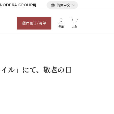
语
NODERA GROUP用
简体中文
言
餐厅
预订/清单
登录
大车
ァイル」にて、敬老の日