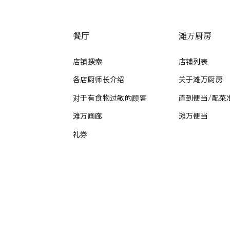
餐厅
滩万厨房
店铺搜索
店铺列表
各店厨师长介绍
关于滩万厨房
对于有食物过敏的顾客
直到便当/配菜
滩万画廊
滩万便当
礼券