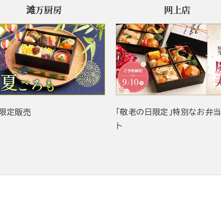
滩万厨房
网上店
限定販売
「敬老の日限定」特別なお弁
ト