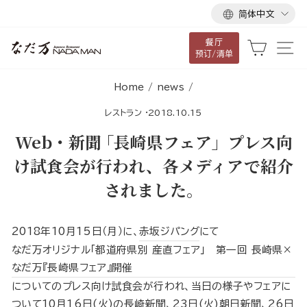
语
跳
简体中文
言
到
餐厅
内
大车
网
预订/清单
容
Home
/
news
/
レストラン
·
2018.10.15
Web・新聞 ｢長崎県フェア」プレス向
け試食会が行われ、各メディアで紹介
されました。
2018年10月15日（月）に、
赤坂ジパング
にて
なだ万オリジナル「都道府県別 産直フェア」 第一回 長崎県×
なだ万『長崎県フェア』開催
についてのプレス向け試食会が行われ、当日の様子やフェアに
ついて10月16日(火)の長崎新聞、23日(火)朝日新聞、26日