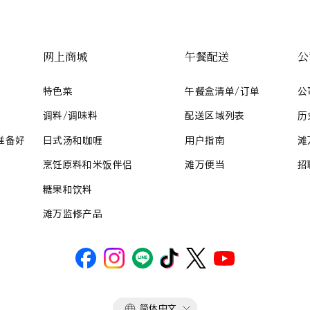
网上商城
午餐配送
公
特色菜
午餐盒清单/订单
公
调料/调味料
配送区域列表
历
准备好
日式汤和咖喱
用户指南
滩
烹饪原料和米饭伴侣
滩万便当
招
糖果和饮料
滩万监修产品
语
简体中文