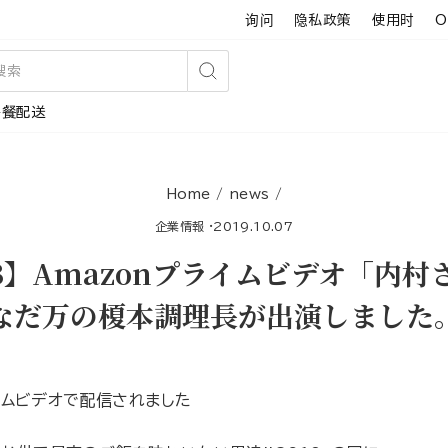
询问
隐私政策
使用时
O
搜
午餐配送
索
Home
/
news
/
企業情報
·
2019.10.07
B】Amazonプライムビデオ「内村
なだ万の榎本調理長が出演しました
ライムビデオで配信されました