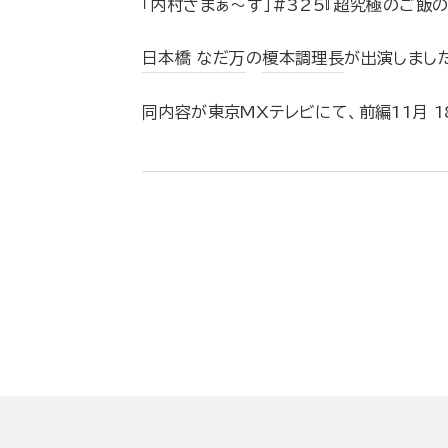
「内村さまぁ～ず」#325『超究極のご飯の
日本橋 なだ万
の
榎本調理長
が出演しまし
同内容が東京MXテレビにて、前編11月 18