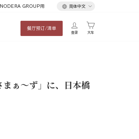
语
NODERA GROUP用
简体中文
言
餐厅
预订/清单
登录
大车
さまぁ～ず」に、日本橋
。