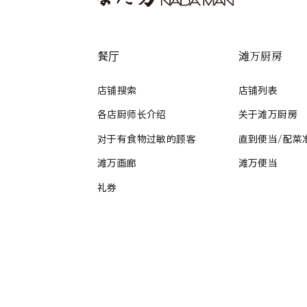
餐厅
滩万厨房
店铺搜索
店铺列表
各店厨师长介绍
关于滩万厨房
对于有食物过敏的顾客
直到便当/配菜
滩万画廊
滩万便当
礼券