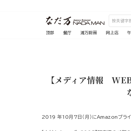
跳
到
内
容
顶部
餐厅
滩万厨房
网上店
【メディア情報 WE
2019 年10月7日（月）にAmazonプ