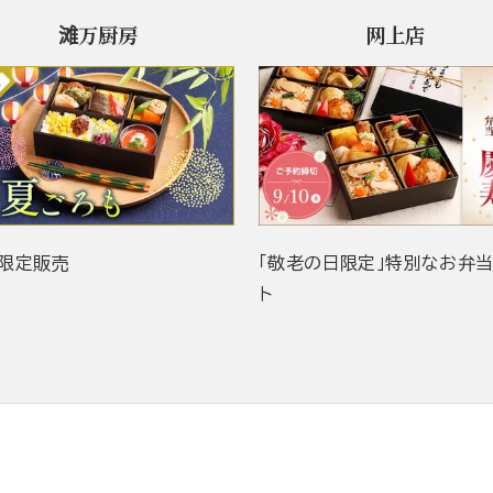
滩万厨房
网上店
限定販売
「敬老の日限定」特別なお弁
ト