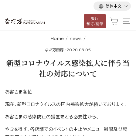
语
跳
简体中文
言
到
餐厅
内
大车
网
预订/清单
容
Home
/
news
/
なだ万厨房
·
2020.03.05
新型コロナウイルス感染拡大に伴う当
社の対応について
お客さま各位
現在、新型コロナウイルスの国内感染拡大が続いております。
お客さまの感染防止の措置をとる必要性から、
やむを得ず、各店舗でのイベントの中止やメニュー制限及び臨