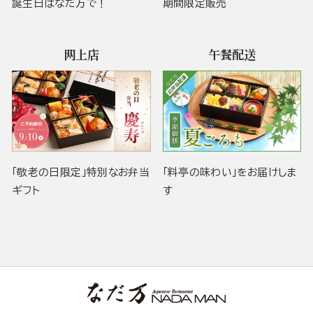
誕生日はなだ万で！
期間限定販売
网上店
午餐配送
「敬老の日限定」特別なお弁当
「料亭の味わい」をお届けしま
ギフト
す