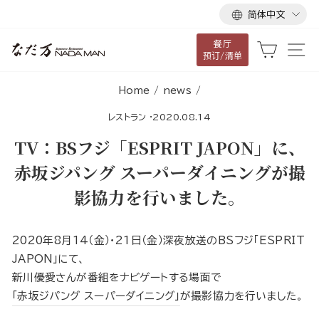
语
跳
简体中文
言
到
餐厅
内
大车
网
预订/清单
容
Home
/
news
/
レストラン
·
2020.08.14
TV：BSフジ「ESPRIT JAPON」に、
赤坂ジパング スーパーダイニングが撮
影協力を行いました。
2020年8月14（金）・21日（金）深夜放送のBSフジ「ESPRIT
JAPON」にて、
新川優愛さんが番組をナビゲートする場面で
「赤坂ジパング スーパーダイニング」
が撮影協力を行いました。