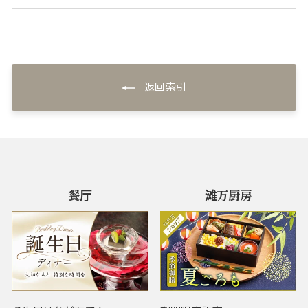
返回索引
餐厅
滩万厨房