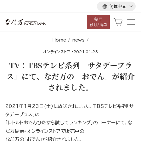
语
跳
简体中文
言
到
餐厅
内
大车
网
预订/清单
容
Home
/
news
/
オンラインストア
·
2021.01.23
TV：TBSテレビ系列「サタデープラ
ス」にて、なだ万の「おでん」が紹介
されました。
2021年1月23日(土)に放送されました、TBSテレビ系列「サ
タデープラス」の
「
レトルトおでんひたすら試してランキング
」のコーナーにて、な
だ万厨房・オンラインストアで販売中の
なだ万の｢おでん｣
が紹介されました。