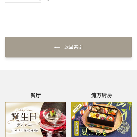
返回索引
餐厅
滩万厨房