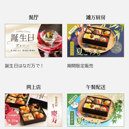
餐厅
滩万厨房
誕生日はなだ万で！
期間限定販売
网上店
午餐配送