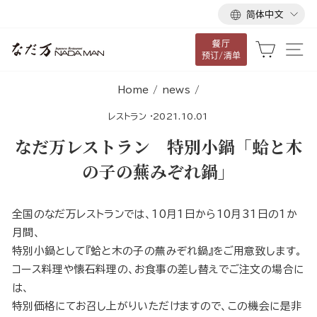
语
跳
简体中文
言
到
餐厅
内
大车
网
预订/清单
容
Home
/
news
/
レストラン
·
2021.10.01
なだ万レストラン 特別小鍋「蛤と木
の子の蕪みぞれ鍋」
全国のなだ万レストランでは、10月1日から10月31日の1か
月間、
特別小鍋として『蛤と木の子の蕪みぞれ鍋』をご用意致します。
コース料理や懐石料理の、お食事の差し替えでご注文の場合に
は、
特別価格にてお召し上がりいただけますので、この機会に是非