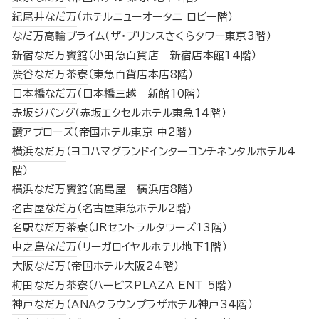
紀尾井なだ万
（ホテルニューオータニ ロビー階）
なだ万高輪プライム
（ザ・プリンスさくらタワー東京3階）
新宿なだ万賓館
（小田急百貨店 新宿店本館14階）
渋谷なだ万茶寮
（東急百貨店本店8階）
日本橋なだ万
（日本橋三越 新館10階）
赤坂ジパング
（赤坂エクセルホテル東急14階）
讃アプローズ
（帝国ホテル東京 中2階）
横浜なだ万
（ヨコハマグランドインターコンチネンタルホテル4
階）
横浜なだ万賓館
（髙島屋 横浜店8階）
名古屋なだ万
（名古屋東急ホテル2階）
名駅なだ万茶寮
（JRセントラルタワーズ13階）
中之島なだ万
（リーガロイヤルホテル地下1階）
大阪なだ万
（帝国ホテル大阪24階）
梅田なだ万茶寮
（ハービスPLAZA ENT 5階）
神戸なだ万
（ANAクラウンプラザホテル神戸34階）