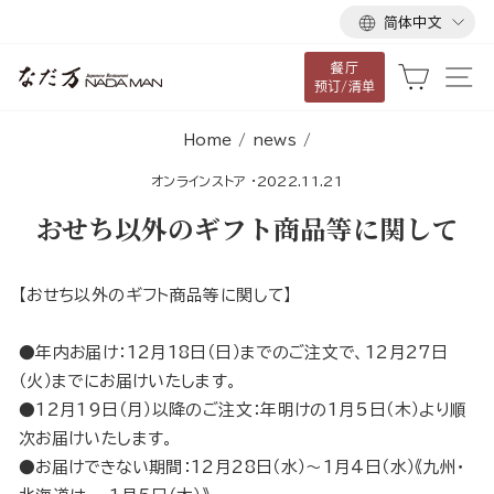
语
跳
简体中文
言
到
餐厅
内
大车
网
预订/清单
容
Home
/
news
/
オンラインストア
·
2022.11.21
おせち以外のギフト商品等に関して
【おせち以外のギフト商品等に関して】
●年内お届け：12月18日（日）までのご注文で、12月27日
（火）までにお届けいたします。
●12月19日（月）以降のご注文：年明けの1月5日（木）より順
次お届けいたします。
●お届けできない期間：12月28日（水）～1月4日（水）《九州・