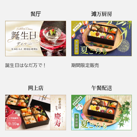
餐厅
滩万厨房
誕生日はなだ万で！
期間限定販売
网上店
午餐配送