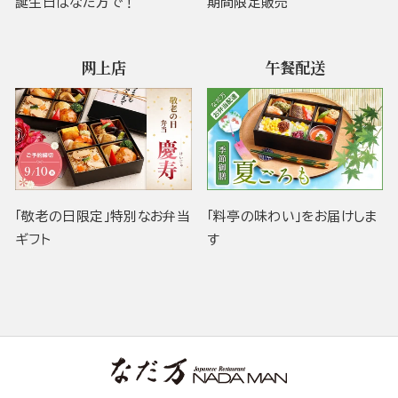
誕生日はなだ万で！
期間限定販売
网上店
午餐配送
「敬老の日限定」特別なお弁当
「料亭の味わい」をお届けしま
ギフト
す