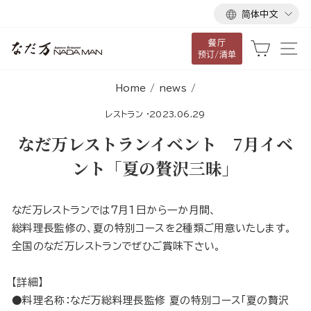
语
跳
简体中文
言
到
餐厅
内
大车
网
预订/清单
容
Home
/
news
/
レストラン
·
2023.06.29
なだ万レストランイベント 7月イベ
ント「夏の贅沢三昧」
なだ万レストランでは7月1日から一か月間、
総料理長監修の、夏の特別コースを２種類ご用意いたします。
全国のなだ万レストランでぜひご賞味下さい。
【詳細】
●料理名称：なだ万総料理長監修 夏の特別コース「夏の贅沢