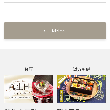
返回索引
餐厅
滩万厨房