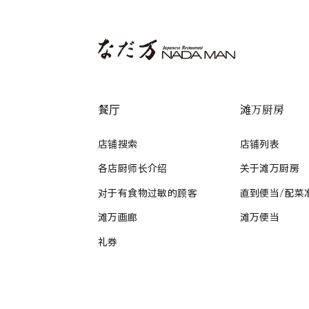
餐厅
滩万厨房
店铺搜索
店铺列表
各店厨师长介绍
关于滩万厨房
对于有食物过敏的顾客
直到便当/配菜
滩万画廊
滩万便当
礼券