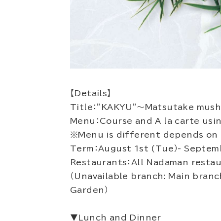
【Details】
Title：”KAKYU”～Matsutake mush
Menu：Course and A la carte usi
※Menu is different depends on 
Term：August 1st (Tue）- Septemb
Restaurants：All Nadaman restau
（Unavailable branch: Main bran
Garden）
▼Lunch and Dinner