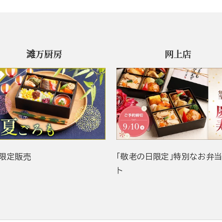
滩万厨房
网上店
限定販売
「敬老の日限定」特別なお弁
ト