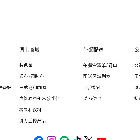
网上商城
午餐配送
公
特色菜
午餐盒清单/订单
公
调料/调味料
配送区域列表
历
准备好
日式汤和咖喱
用户指南
滩
烹饪原料和米饭伴侣
滩万便当
招
糖果和饮料
滩万监修产品