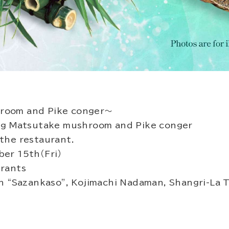
room and Pike conger～
ng Matsutake mushroom and Pike conger
the restaurant.
er 15th（Fri）
rants
ch “Sazankaso”, Kojimachi Nadaman, Shangri-La