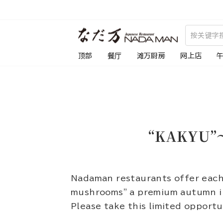
跳
到
内
容
顶部
餐厅
滩万厨房
网上店
“KAKYU”～
Nadaman restaurants offer each 
mushrooms" a premium autumn in
Please take this limited opport