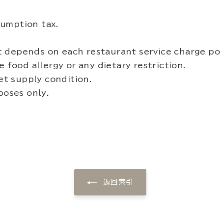
umption tax.
 depends on each restaurant service charge pol
 food allergy or any dietary restriction.
t supply condition.
poses only.
返回索引