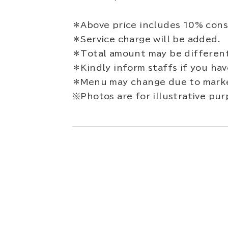
＊Above price includes 10% cons
＊Service charge will be added.
＊Total amount may be different
＊Kindly inform staffs if you have
＊Menu may change due to marke
※Photos are for illustrative pur