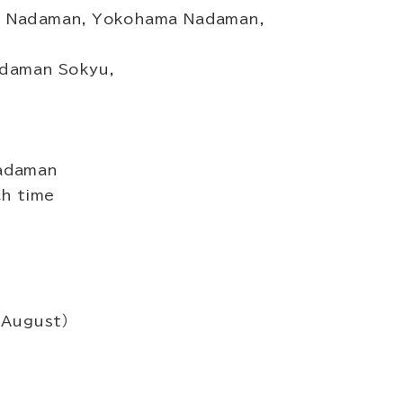
hi Nadaman, Yokohama Nadaman,
daman Sokyu,
Nadaman
ch time
 August）
）