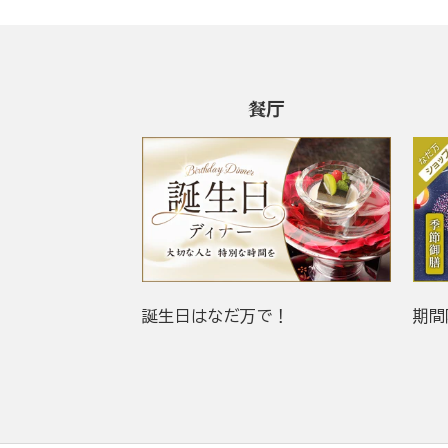
餐厅
誕生日はなだ万で！
期間