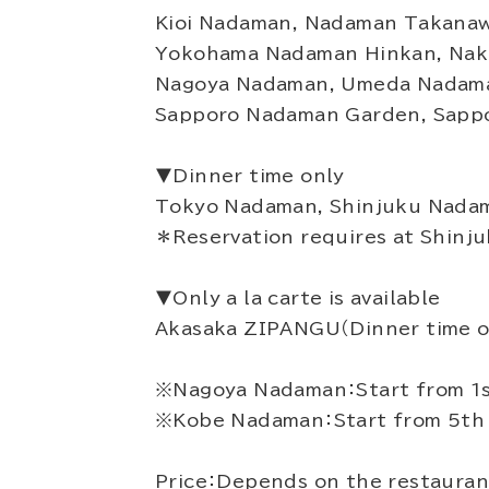
Kioi Nadaman, Nadaman Takanaw
Yokohama Nadaman Hinkan, Nak
Nagoya Nadaman, Umeda Nadama
Sapporo Nadaman Garden, Sapp
▼Dinner time only
Tokyo Nadaman, Shinjuku Nadam
＊Reservation requires at Shinj
▼Only a la carte is available
Akasaka ZIPANGU（Dinner time o
※Nagoya Nadaman：Start from 1st
※Kobe Nadaman：Start from 5th 
Price：Depends on the restauran