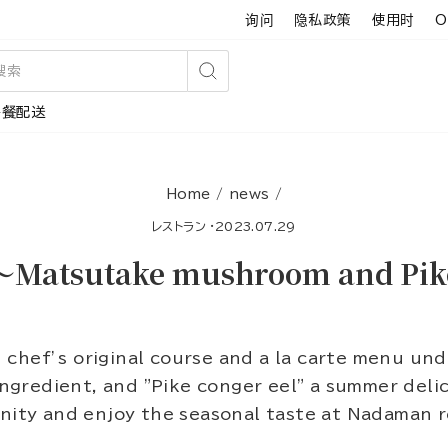
询问
隐私政策
使用时
O
搜
午餐配送
索
Home
/
news
/
レストラン
·
2023.07.29
Matsutake mushroom and Pik
chef’s original course and a la carte menu un
gredient, and "Pike conger eel" a summer delic
unity and enjoy the seasonal taste at Nadaman 