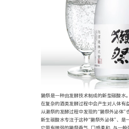
獭祭是一种由发酵技术制成的新型碳酸水
在复杂的酒类发酵过程中会产生对人体有
从濑祭的发酵过程中发现的“獭祭外泌体
新生碳酸水专注于这种“獭祭外泌体”、 
它带有微弱的獭祭香气、囗感柔和、与一