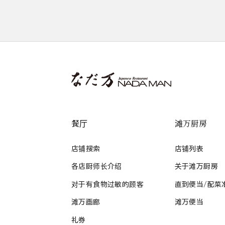
餐厅
滩万厨房
店铺搜索
店铺列表
各店厨师长介绍
关于滩万厨房
对于有食物过敏的顾客
直到便当/配菜
滩万画廊
滩万便当
礼券