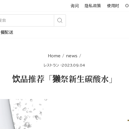
询问
隐私政策
使用时
O
搜
午餐配送
索
Home
/
news
/
レストラン
·
2023.09.04
饮品推荐「獭祭新生碳酸水」