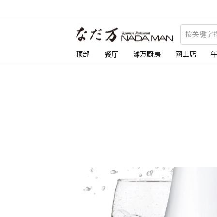
跳
到
内
容
顶部
餐厅
滩万厨房
网上店