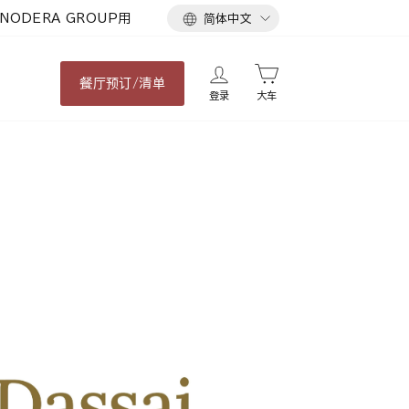
语
NODERA GROUP用
简体中文
言
餐厅
预订/清单
登录
大车