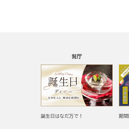
餐厅
誕生日はなだ万で！
期間