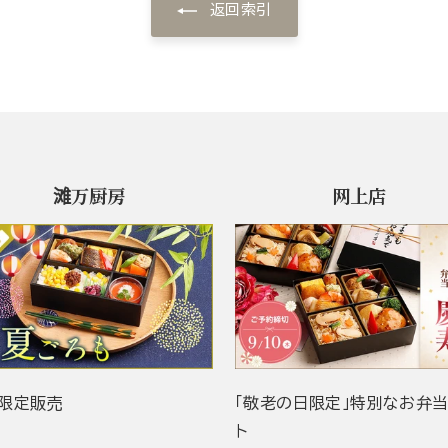
返回索引
滩万厨房
网上店
限定販売
「敬老の日限定」特別なお弁
ト