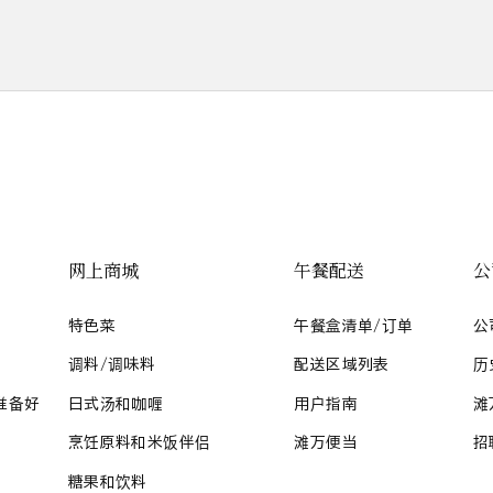
网上商城
午餐配送
公
特色菜
午餐盒清单/订单
公
调料/调味料
配送区域列表
历
准备好
日式汤和咖喱
用户指南
滩
烹饪原料和米饭伴侣
滩万便当
招
糖果和饮料